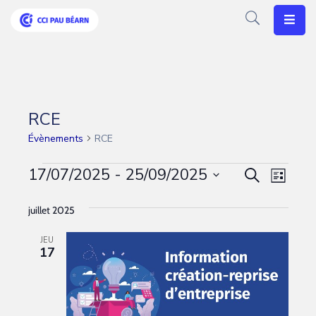
Votre
CCI
Vos
RCE
Besoins
Évènements
RCE
Articles
17/07/2025
 - 
25/09/2025
Recherc
Navig
Recherche
Liste
de
Agenda
Sélectionnez
et
juillet 2025
vues
une
navigati
Nos
date.
Évèn
Solutions
JEU
de
17
vues
Évèneme