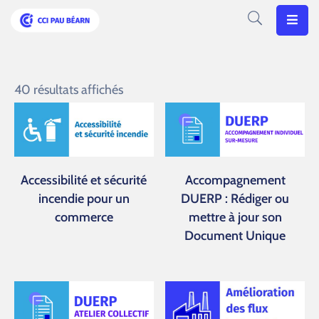
Votre
CCI
40 résultats affichés
Vos
Besoins
Articles
Accessibilité et sécurité
Accompagnement
Agenda
incendie pour un
DUERP : Rédiger ou
commerce
mettre à jour son
Nos
Document Unique
Solutions