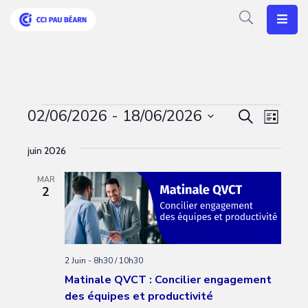
Votre
CCI
Vos
02/06/2026
 - 
18/06/2026
Recherc
Navig
Recherche
Liste
Besoins
de
Sélectionnez
et
juin 2026
vues
une
Articles
navigati
date.
Évèn
MAR
de
Agenda
2
vues
Nos
Évèneme
Solutions
2 Juin - 8h30
/
10h30
Matinale QVCT : Concilier engagement
des équipes et productivité