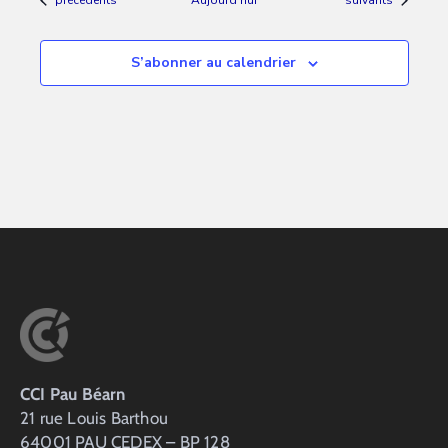
précédents
Aujourd’hui
suivants
S’abonner au calendrier
CCI Pau Béarn
21 rue Louis Barthou
64001 PAU CEDEX – BP 128