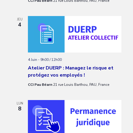
CCI Pau Béarn
21 rue Louis Barthou, PAU, France
JEU
4
4 Juin - 9h00
/
12h00
Atelier DUERP : Managez le risque et
protégez vos employés !
CCI Pau Béarn
21 rue Louis Barthou, PAU, France
LUN
8