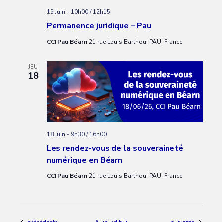
15 Juin - 10h00
/
12h15
Permanence juridique – Pau
CCI Pau Béarn
21 rue Louis Barthou, PAU, France
JEU
18
18 Juin - 9h30
/
16h00
Les rendez-vous de la souveraineté
numérique en Béarn
CCI Pau Béarn
21 rue Louis Barthou, PAU, France
Évènements
Évènements