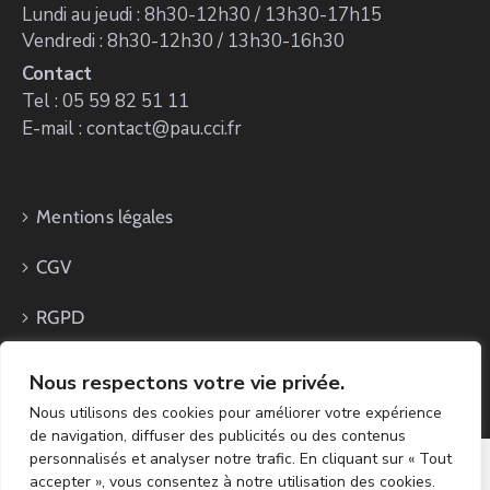
Lundi au jeudi : 8h30-12h30 / 13h30-17h15
Vendredi : 8h30-12h30 / 13h30-16h30
Contact
Tel : 05 59 82 51 11
E-mail : contact@pau.cci.fr
Mentions légales
CGV
RGPD
Nous respectons votre vie privée.
Nous utilisons des cookies pour améliorer votre expérience
de navigation, diffuser des publicités ou des contenus
personnalisés et analyser notre trafic. En cliquant sur « Tout
accepter », vous consentez à notre utilisation des cookies.
Copyright CCI PAU Béarn 2024 - Réalisation ZK.Digital &