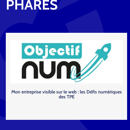
PHARES
Créer une micro entreprise : atelier CCI Pau Béarn
Lire la
suite