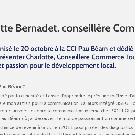
te Bernadet, conseillère Co
nisé le 20 octobre à la CCI Pau Béarn et dédié
 présenter Charlotte, Conseillère Commerce T
t passion pour le développement local.
Pau Béarn ?
uidé par la curiosité et l’envie d’apprendre. Après une maîtrise d’
le mon attrait pour la communication. J’ai alors intégré l’ISEG 
rents univers : d’abord la communication interne chez SOBEGI, p
u Béarn, où j’ai découvert le monde passionnant du commerce l
la chance de revenir à la CCI en 2011 pour piloter des diagnostic
ats avec les villes de Pau, Billère et Jurançon, et en m’impliquan