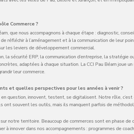
 pôle Commerce ?
rn, que nous accompagnons à chaque étape : diagnostic, consei
e réfléchir à l’aménagement et à la communication de leur poin
sur les leviers de développement commercial.
n, la sécurité ERP, la communication d’entreprise, la stratégie o
oncrètes, adaptées à chaque situation. La CCI Pau Béarn joue un rôl
 grandir leur commerce.
ts et quelles perspectives pour les années à venir ?
 question, innovent, testent, se digitalisent. Notre rôle, c’est 
s ont souvent les outils, mais ils manquent parfois de méthodolo
me sur notre territoire. Beaucoup de commerces sont en phase de
inuer à innover dans nos accompagnements : programmes de coachi