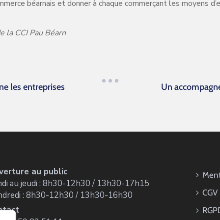
u commerce béarnais et donner à chaque commerçant les moyens d’
 de la CCI Pau Béarn
e les entreprises
Un accompagnem
verture au public
Ment
di au jeudi : 8h30-12h30 / 13h30-17h15
CGV
ndredi : 8h30-12h30 / 13h30-16h30
ntact
RGP