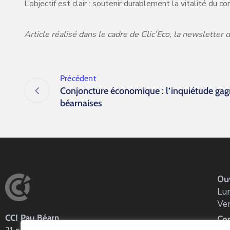
L’objectif est clair : soutenir durablement la vitalité d
Article réalisé dans le cadre de Clic’Eco, la newsletter
Précédent
Conjoncture économique : l’inquiétude gagn
béarnaises
Ou
Lun
Ve
CCI Pau Béarn
Co
21 rue Louis Barthou