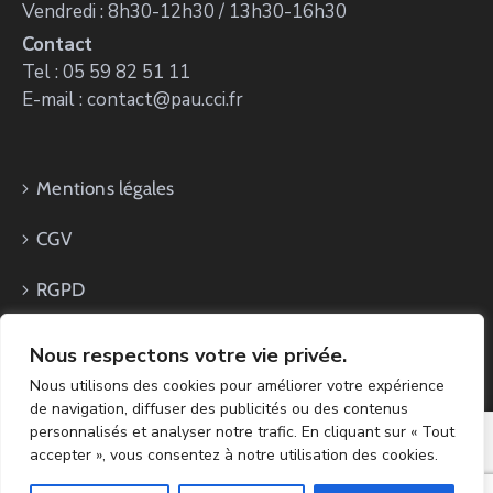
Vendredi : 8h30-12h30 / 13h30-16h30
Contact
Tel : 05 59 82 51 11
E-mail : contact@pau.cci.fr
Mentions légales
CGV
RGPD
Nous respectons votre vie privée.
Nous utilisons des cookies pour améliorer votre expérience
de navigation, diffuser des publicités ou des contenus
personnalisés et analyser notre trafic. En cliquant sur « Tout
accepter », vous consentez à notre utilisation des cookies.
Copyright CCI PAU Béarn 2024 - Réalisation ZK.Digital &
AWD