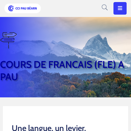
Votre
CCI
Vos
Besoins
COURS DE FRANCAIS (FLE) A
Articles
PAU
Agenda
Nos
Solutions
Une langue, un levier.