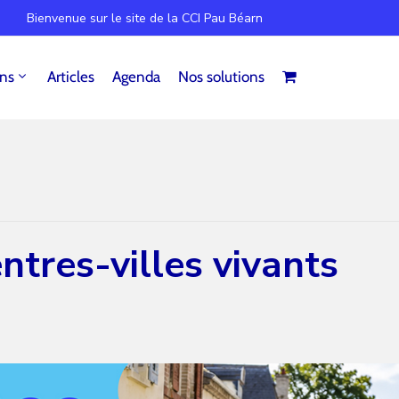
Bienvenue sur le site de la CCI Pau Béarn
ins
Articles
Agenda
Nos solutions
ntres-villes vivants