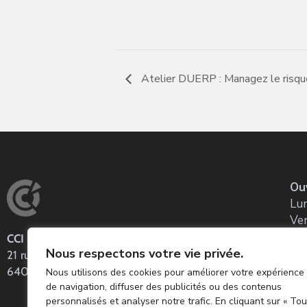
Atelier DUERP : Managez le risqu
Ou
Lun
Ve
CCI Pau Béarn
Co
Nous respectons votre vie privée.
21 rue Louis Barthou
Tel
64001 PAU CEDEX – BP 128
Nous utilisons des cookies pour améliorer votre expérience
E-m
de navigation, diffuser des publicités ou des contenus
personnalisés et analyser notre trafic. En cliquant sur « Tou