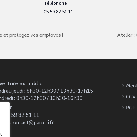
Téléphone
05 59 82 51 11
e et protégez vos employés !
Atelier :
verture au public
Ment
di au jeudi : 8h30-12h30 / 13h30-17h15
CGV
ndredi : 8h30-12h30 / 13h30-16h30
ntact
RGP
 : 05 59 82 51 11
ail : contact@pau.cci.fr
t