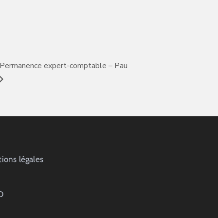
Permanence expert-comptable – Pau
ions légales
D