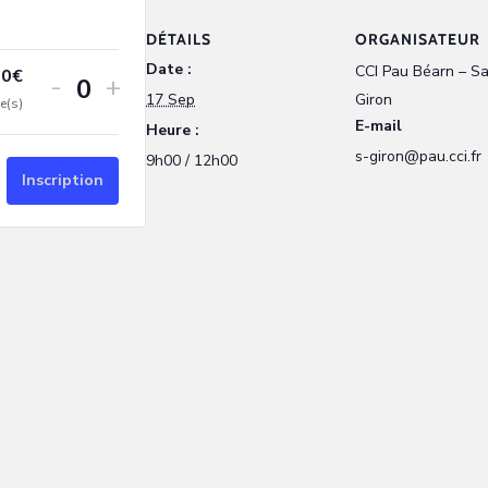
DÉTAILS
ORGANISATEUR
Date :
CCI Pau Béarn – S
00
€
-
+
Quantité
17 Sep
Giron
e(s)
E-mail
Heure :
s-giron@pau.cci.fr
9h00 / 12h00
Inscription