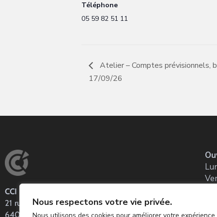
Téléphone
05 59 82 51 11
Atelier – Comptes prévisionnels, bu
17/09/26
Ou
Lun
Ve
CCI Pau Béarn
Co
Nous respectons votre vie privée.
21 rue Louis Barthou
Tel
64001 PAU CEDEX – BP 128
Nous utilisons des cookies pour améliorer votre expérience