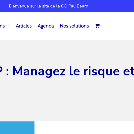
Bienvenue sur le site de la CCI Pau Béarn
ins
Articles
Agenda
Nos solutions
 : Managez le risque e