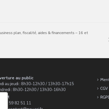
siness plan, fiscalité, aides & financements – 16 et
verture au public
Ment
di au jeudi : 8h30-12h30 / 13h30-17h15
CGV
ndredi : 8h30-12h30 / 13h30-16h30
ntact
RGP
 : 05 59 82 51 11