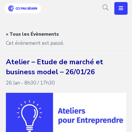
Votre
CCI
« Tous les Évènements
Cet évènement est passé.
Vos
Besoins
Atelier – Etude de marché et
Articles
business model – 26/01/26
Agenda
26 Jan - 8h30
/
17h30
Nos
Solutions