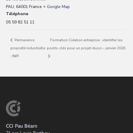
PAU
,
64001
France
+ Google Map
Téléphone
05 59 82 51 11
Permanence
Formation Création entreprise : identifier les
propriété industrielle
points-clés pour un projet réussi – janvier 2026
: INPI
CCI Pau Béarn
21 rue Louis Barthou