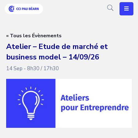
Votre
CCI
« Tous les Évènements
Atelier – Etude de marché et
Vos
business model – 14/09/26
Besoins
14 Sep - 8h30
/
17h30
Articles
Agenda
Nos
Solutions