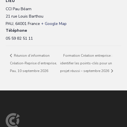
LIEU
CCI Pau Béarn
21 rue Louis Barthou
PAU
,
64001
France
+ Google Map
Téléphone
05 59 82 51 11
Réunion d’information
Formation Création entreprise :
Création-Reprise d’entreprise,
identifier les points-clés pour un
Pau, 10 septembre 2026
projet réussi – septembre 2026