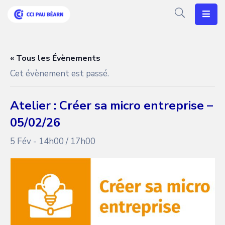
Votre
CCI
« Tous les Évènements
Cet évènement est passé.
Vos
Besoins
Atelier : Créer sa micro entreprise –
Articles
05/02/26
Agenda
5 Fév - 14h00
/
17h00
Nos
Solutions