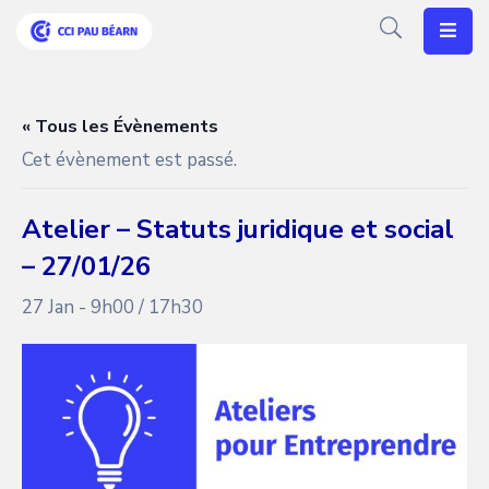
Votre
CCI
« Tous les Évènements
Cet évènement est passé.
Vos
Besoins
Atelier – Statuts juridique et social
Articles
– 27/01/26
Agenda
27 Jan - 9h00
/
17h30
Nos
Solutions