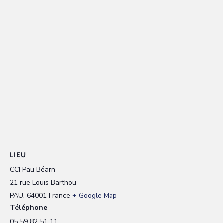
LIEU
CCI Pau Béarn
21 rue Louis Barthou
PAU
,
64001
France
+ Google Map
Téléphone
05 59 82 51 11