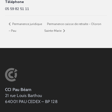
Téléphone
05 59 82 51 11
Permanence juridique
Permanence caisse de retraite – Oloron
– Pau
Sainte-Marie
CCI Pau Béarn
21 rue Louis Barthou
64001 PAU CEDEX – BP 128