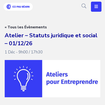
Votre
CCI
« Tous les Évènements
Atelier – Statuts juridique et social
Vos
– 01/12/26
Besoins
1 Déc - 9h00
/
17h30
Articles
Agenda
Nos
Solutions