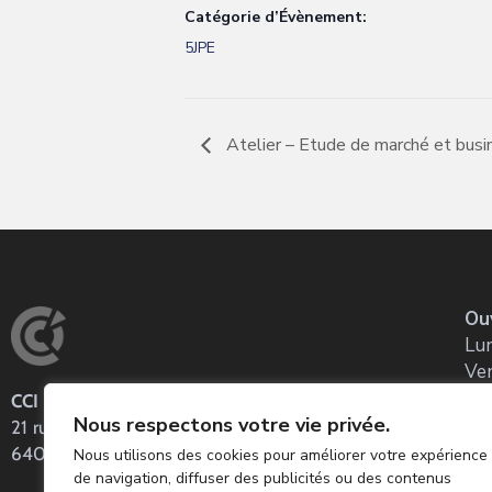
Catégorie d’Évènement:
5JPE
Atelier – Etude de marché et bus
Ou
Lun
Ve
CCI Pau Béarn
Co
Nous respectons votre vie privée.
21 rue Louis Barthou
Tel
64001 PAU CEDEX – BP 128
Nous utilisons des cookies pour améliorer votre expérience
E-m
de navigation, diffuser des publicités ou des contenus