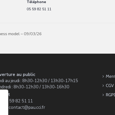
Téléphone
05 59 82 51 11
iness model – 09/03/26
verture au public
Ment
di au jeudi : 8h30-12h30 / 13h30-17h15
CGV
ndredi : 8h30-12h30 / 13h30-16h30
ntact
RGP
 : 05 59 82 51 11
ail : contact@pau.cci.fr