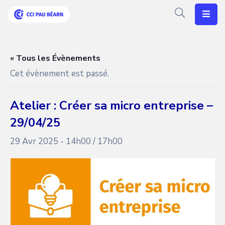
Votre
CCI
« Tous les Évènements
Cet évènement est passé.
Vos
Besoins
Atelier : Créer sa micro entreprise –
Articles
29/04/25
Agenda
29 Avr 2025 - 14h00
/
17h00
Nos
Solutions