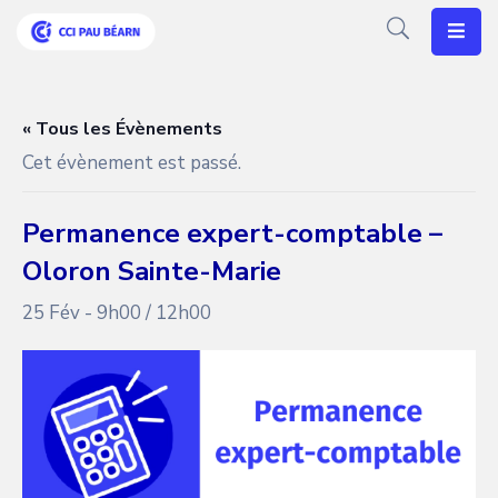
Votre
CCI
« Tous les Évènements
Cet évènement est passé.
Vos
Besoins
Permanence expert-comptable –
Articles
Oloron Sainte-Marie
Agenda
25 Fév - 9h00
/
12h00
Nos
Solutions