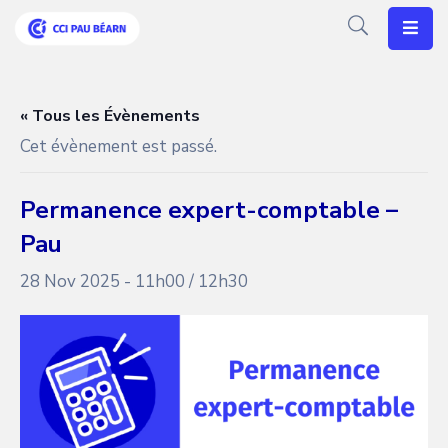
Votre
CCI
« Tous les Évènements
Cet évènement est passé.
Vos
Besoins
Permanence expert-comptable –
Articles
Pau
Agenda
28 Nov 2025 - 11h00
/
12h30
Nos
Solutions