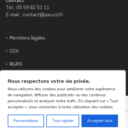
Contact
Tel : 05 59 82 51 11
E-mail : contact@pau.cci.fr
Mentions légales
CGV
RGPD
Nous respectons votre vie privée.
Nous utilisons des cookies pour améliorer votre expérience
de navigation, diffuser des publicités ou des contenus
personnalisés et analyser notre trafic. En cliquant sur « Tout
accepter », vous consentez à notre utilisation des cookies.
Copyright CCI PAU Béarn 2024 - Réalisation ZK.Digital &
AWD
Personnaliser
Tout rejeter
Accepter tout