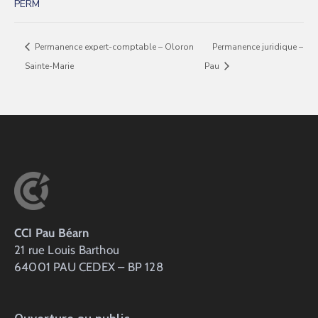
PERM
Permanence expert-comptable – Oloron
Permanence juridique –
Sainte-Marie
Pau
CCI Pau Béarn
21 rue Louis Barthou
64001 PAU CEDEX – BP 128