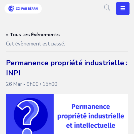
Votre
CCI
« Tous les Évènements
Cet évènement est passé.
Vos
Besoins
Permanence propriété industrielle :
Articles
INPI
Agenda
26 Mar - 9h00
/
15h00
Nos
Solutions