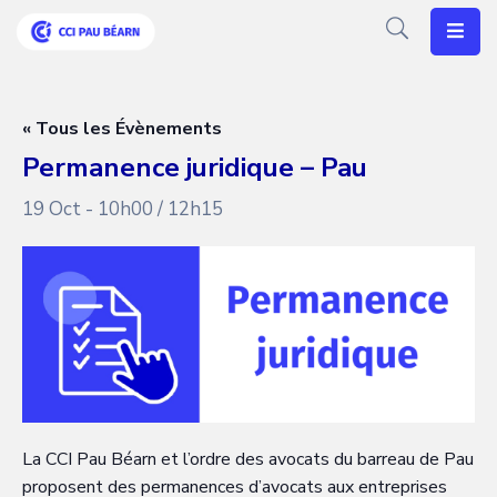
Votre
CCI
« Tous les Évènements
Permanence juridique – Pau
Vos
Besoins
19 Oct - 10h00
/
12h15
Articles
Agenda
Nos
Solutions
La CCI Pau Béarn et l’ordre des avocats du barreau de Pau
proposent des permanences d’avocats aux entreprises