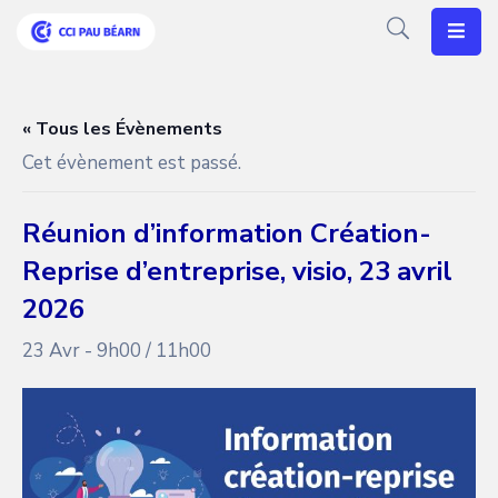
Votre
CCI
« Tous les Évènements
Cet évènement est passé.
Vos
Besoins
Réunion d’information Création-
Articles
Reprise d’entreprise, visio, 23 avril
Agenda
2026
23 Avr - 9h00
/
11h00
Nos
Solutions