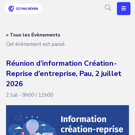
Votre
CCI
« Tous les Évènements
Cet évènement est passé.
Vos
Besoins
Réunion d’information Création-
Articles
Reprise d’entreprise, Pau, 2 juillet
Agenda
2026
2 Juil - 9h00
/
11h00
Nos
Solutions