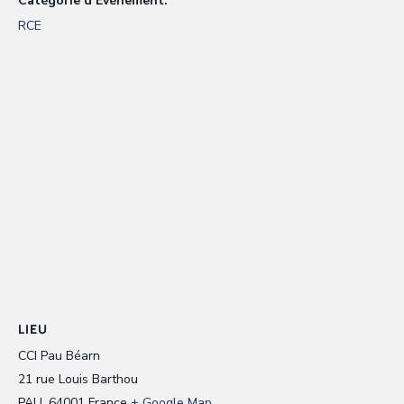
Catégorie d’Évènement:
RCE
LIEU
CCI Pau Béarn
21 rue Louis Barthou
PAU
,
64001
France
+ Google Map