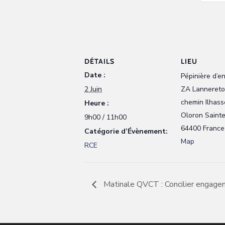
DÉTAILS
LIEU
Date :
Pépinière d’en
2 Juin
ZA Lannereto
chemin Ilhass
Heure :
Oloron Saint
9h00 / 11h00
64400
France
Catégorie d’Évènement:
Map
RCE
Matinale QVCT : Concilier engagem