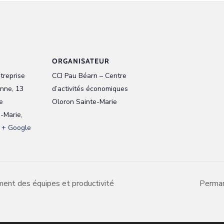
ORGANISATEUR
treprise
CCI Pau Béarn – Centre
nne, 13
d’activités économiques
e
Oloron Sainte-Marie
e-Marie
,
+ Google
ent des équipes et productivité
Perman