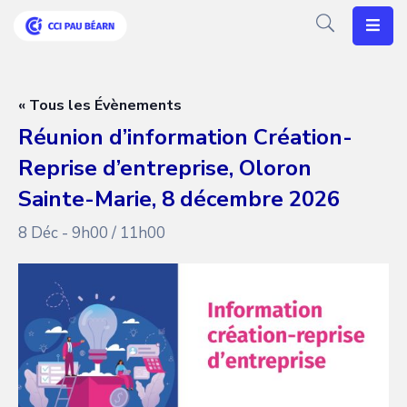
Votre
CCI
« Tous les Évènements
Réunion d’information Création-
Vos
Reprise d’entreprise, Oloron
Besoins
Sainte-Marie, 8 décembre 2026
Articles
8 Déc - 9h00
/
11h00
Agenda
Nos
Solutions