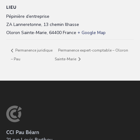
LIEU
Pépinière d’entreprise
ZA Lanneretonne, 13 chemin Ilhasse
Oloron Sainte-Marie
,
64400
France
+ Google Map
Permanence juridique
Permanence expert-comptable – Oloron
– Pau
Sainte-Marie
CCI Pau Béarn
21 rue Louis Barthou