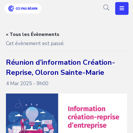
Votre
CCI
« Tous les Évènements
Cet évènement est passé.
Vos
Besoins
Réunion d’information Création-
Articles
Reprise, Oloron Sainte-Marie
Agenda
4 Mar 2025 - 9h00
Nos
Solutions