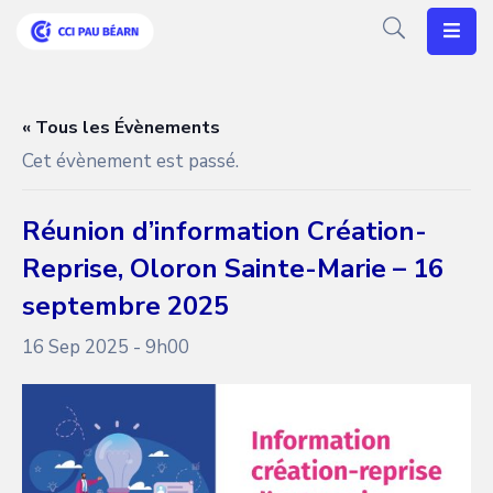
Votre
CCI
« Tous les Évènements
Cet évènement est passé.
Vos
Besoins
Réunion d’information Création-
Articles
Reprise, Oloron Sainte-Marie – 16
Agenda
septembre 2025
16 Sep 2025 - 9h00
Nos
Solutions