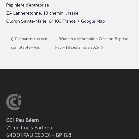
Pépinière d’entreprise
ZA Lanneretonne, 13 chemin Ilhasse
Oloron Sainte-Marie
,
64400
France
+ Google Map
Permanence expert-
Réunion d’information Création-Reprise –
comptable – Pau
Pau – 18 septembre 2025
CCI Pau Béarn
21 rue Louis Barthou
64001 PAU CEDEX – BP 128