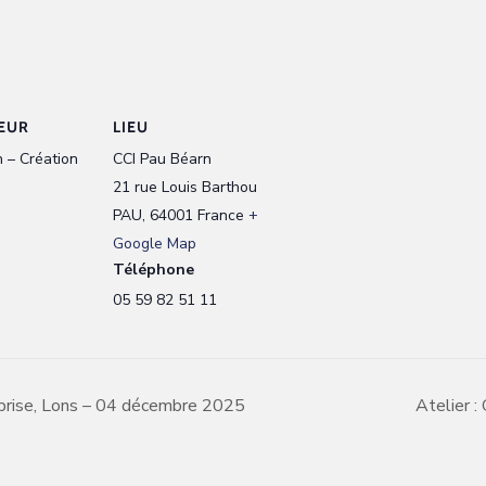
EUR
LIEU
 – Création
CCI Pau Béarn
21 rue Louis Barthou
PAU
,
64001
France
+
Google Map
Téléphone
05 59 82 51 11
eprise, Lons – 04 décembre 2025
Atelier :