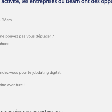
’activité, les entreprises du Béarn ont des opp
n Béarn
 ne pouvez pas vous déplacer ?
phone.
dez-vous pour le jobdating digital.
ine aventure !
 proposées par nos partenaires :