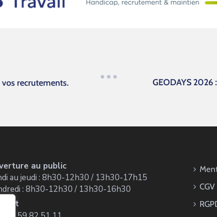
GEODAYS 2026 : l
e vos recrutements.
verture au public
Ment
di au jeudi : 8h30-12h30 / 13h30-17h15
CGV
ndredi : 8h30-12h30 / 13h30-16h30
ntact
RGP
 : 05 59 82 51 11