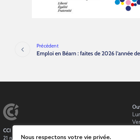
Précédent
Emploi en Béarn : faites de 2026 l’année d
Ou
Lun
Ve
CCI Pau Béarn
Co
Nous respectons votre vie privée.
21 rue Louis Barthou
Tel