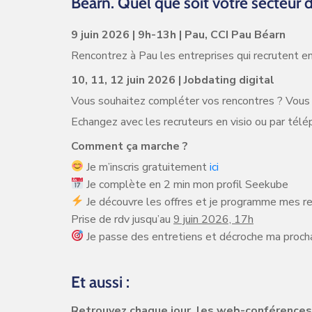
Béarn. Quel que soit votre secteur d
9 juin 2026 | 9h-13h | Pau, CCI Pau Béarn
Rencontrez à Pau les entreprises qui recrutent e
10, 11, 12 juin 2026 | Jobdating digital
Vous souhaitez compléter vos rencontres ? Vous
Echangez avec les recruteurs en visio ou par télé
Comment ça marche ?
Je m’inscris gratuitement
ici
Je complète en 2 min mon profil Seekube
Je découvre les offres et je programme mes ren
Prise de rdv jusqu’au
9 juin 2026, 17h
Je passe des entretiens et décroche ma procha
Et aussi :
Retrouvez chaque jour, les web-conférences