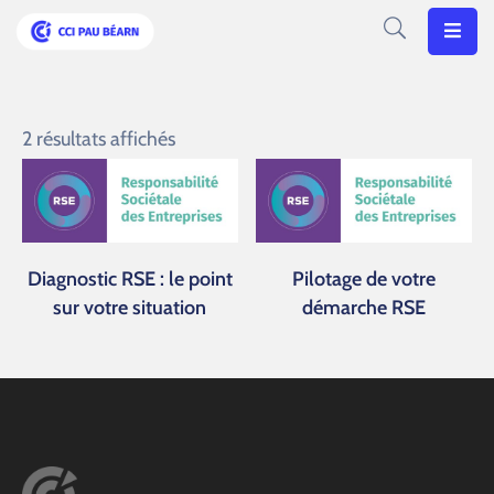
Votre
CCI
2 résultats affichés
Vos
Besoins
Articles
Diagnostic RSE : le point
Pilotage de votre
Agenda
sur votre situation
démarche RSE
Nos
Solutions