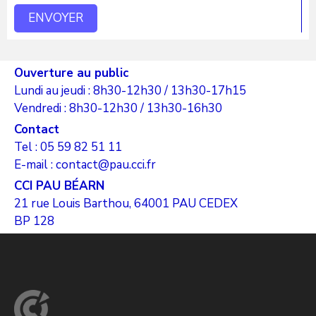
Ouverture au public
Lundi au jeudi : 8h30-12h30 / 13h30-17h15
Vendredi : 8h30-12h30 / 13h30-16h30
Contact
Tel : 05 59 82 51 11
E-mail : contact@pau.cci.fr
CCI PAU BÉARN
21 rue Louis Barthou, 64001 PAU CEDEX
BP 128