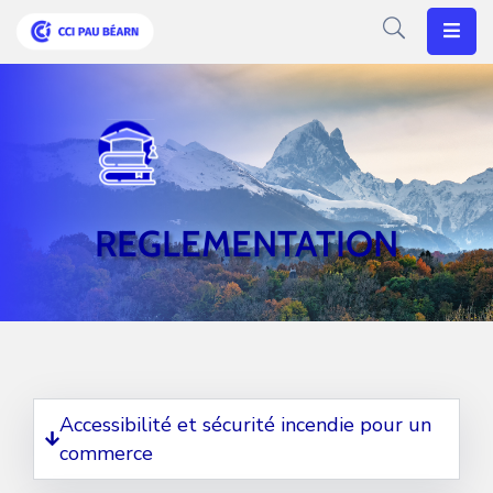
Votre
CCI
Vos
Besoins
REGLEMENTATION
Articles
Agenda
Nos
Solutions
Accessibilité et sécurité incendie pour un
commerce