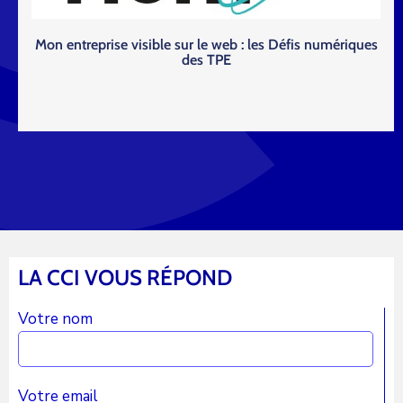
Mon entreprise visible sur le web : les Défis numériques
des TPE
Lire la suite
suite
LA CCI VOUS RÉPOND
Votre nom
Votre email