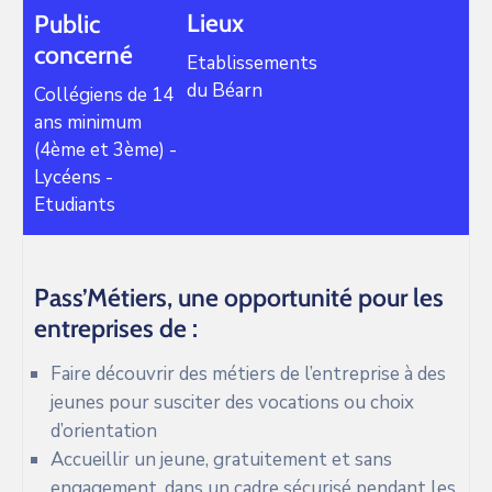
Lieux
Public
concerné
Etablissements
du Béarn
Collégiens de 14
ans minimum
(4ème et 3ème) -
Lycéens -
Etudiants
Pass’Métiers, une opportunité pour les
entreprises de :
Faire découvrir des métiers de l’entreprise à des
jeunes pour susciter des vocations ou choix
d’orientation
Accueillir un jeune, gratuitement et sans
engagement, dans un cadre sécurisé pendant les