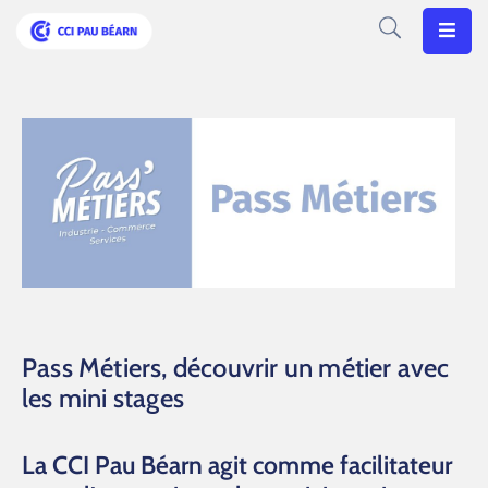
Votre
CCI
Vos
Besoins
Articles
Agenda
Nos
Pass Métiers, découvrir un métier avec
Solutions
les mini stages
La CCI Pau Béarn agit comme facilitateur