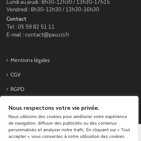
Lundi au jeudi : 8h30-12h30 / 13h30-17h15
Vendredi : 8h30-12h30 / 13h30-16h30
Contact
Tel : 05 59 82 51 11
E-mail : contact@pau.cci.fr
Mentions légales
CGV
RGPD
Nous respectons votre vie privée.
Nous utilisons des cookies pour améliorer votre expérience
de navigation, diffuser des publicités ou des contenus
personnalisés et analyser notre trafic. En cliquant sur « Tout
accepter », vous consentez à notre utilisation des cookies.
Copyright CCI PAU Béarn 2024 - Réalisation ZK.Digital &