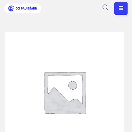
Votre
CCI
Vos
Besoins
Articles
Agenda
Nos
Solutions